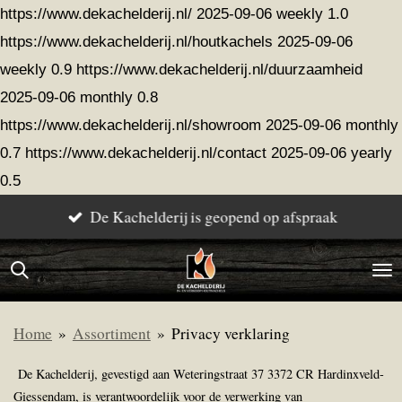
https://www.dekachelderij.nl/
2025-09-06
weekly
1.0
Ga
https://www.dekachelderij.nl/houtkachels
2025-09-06
direct
weekly
0.9
https://www.dekachelderij.nl/duurzaamheid
naar
2025-09-06
monthly
0.8
de
https://www.dekachelderij.nl/showroom
2025-09-06
monthly
hoofdinhoud
0.7
https://www.dekachelderij.nl/contact
2025-09-06
yearly
0.5
De Kachelderij is geopend op afspraak
Home
»
Assortiment
»
Privacy verklaring
De Kachelderij, gevestigd aan Weteringstraat 37 3372 CR Hardinxveld-
Giessendam, is verantwoordelijk voor de verwerking van