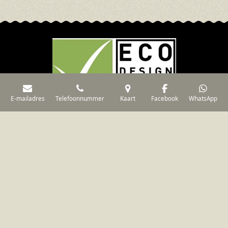
E-mailadres
Telefoonnummer
Kaart
Facebook
WhatsApp
Geen van de foto's of video's op deze site mogen zonder
schriftelijke toestemming van De Kachelderij worden gekopieerd
of op enige andere wijze worden gebruikt
© De Kachelderij
Weteringstraat 37 3372 CR Hardinxveld Giessendam 0184-
611422 / 06-29116733 Geopend op afspraak