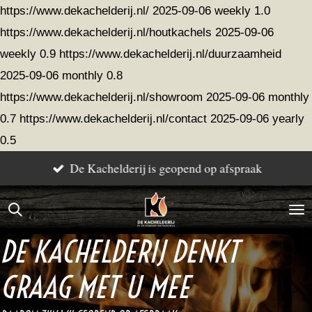
https://www.dekachelderij.nl/
2025-09-06
weekly
1.0
Ga
https://www.dekachelderij.nl/houtkachels
2025-09-06
direct
weekly
0.9
https://www.dekachelderij.nl/duurzaamheid
naar
2025-09-06
monthly
0.8
de
https://www.dekachelderij.nl/showroom
2025-09-06
monthly
hoofdinhoud
0.7
https://www.dekachelderij.nl/contact
2025-09-06
yearly
0.5
De Kachelderij is geopend op afspraak
DE KACHELDERIJ DENKT
GRAAG MET U MEE