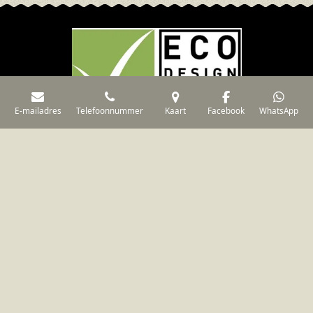
E-mailadres
Telefoonnummer
Kaart
Facebook
WhatsApp
Geen van de foto's of video's op deze site mogen zonder
schriftelijke toestemming van De Kachelderij worden gekopieerd
of op enige andere wijze worden gebruikt
© De Kachelderij
Weteringstraat 37 3372 CR Hardinxveld Giessendam 0184-
611422 / 06-29116733 Geopend op afspraak